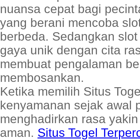
nuansa cepat bagi pecint
yang berani mencoba slo
berbeda. Sedangkan slot
gaya unik dengan cita ras
membuat pengalaman ber
membosankan.
Ketika memilih Situs To
kenyamanan sejak awal p
menghadirkan rasa yakin 
aman.
Situs Togel Terper