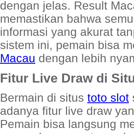
dengan jelas. Result Ma
memastikan bahwa semu
informasi yang akurat t
sistem ini, pemain bisa 
Macau
dengan lebih nyam
Fitur Live Draw di Si
Bermain di situs
toto slot
adanya fitur live draw ya
Pemain bisa langsung me