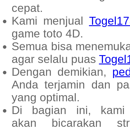
cepat.
Kami menjual
Togel17
game toto 4D.
Semua bisa menemuka
agar selalu puas
Togel
Dengan demikian,
ped
Anda terjamin dan pa
yang optimal.
Di bagian ini, kam
akan bicarakan str