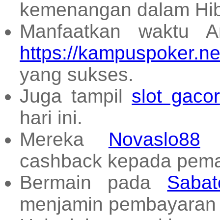
kemenangan dalam Hib
Manfaatkan waktu An
https://kampuspoker.ne
yang sukses.
Juga tampil
slot gacor
hari ini.
Mereka
Novaslo88
k
cashback kepada pemai
Bermain pada
Sabat
menjamin pembayaran 