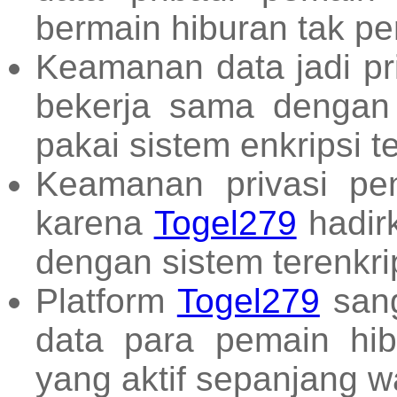
bermain hiburan tak pe
Keamanan data jadi pr
bekerja sama dengan
pakai sistem enkripsi t
Keamanan privasi pe
karena
Togel279
hadir
dengan sistem terenkri
Platform
Togel279
sang
data para pemain hib
yang aktif sepanjang w