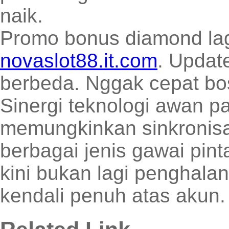
naik.
Promo bonus diamond lagi
novaslot88.it.com
. Updat
berbeda. Nggak cepat bo
Sinergi teknologi awan 
memungkinkan sinkronisas
berbagai jenis gawai pinta
kini bukan lagi penghal
kendali penuh atas akun.