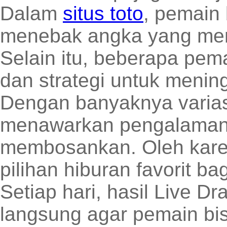
Dalam
situs toto
, pemain
menebak angka yang memb
Selain itu, beberapa pem
dan strategi untuk meni
Dengan banyaknya variasi
menawarkan pengalaman 
membosankan. Oleh karena
pilihan hiburan favorit b
Setiap hari, hasil Live D
langsung agar pemain bi