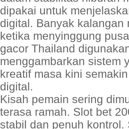
dipakai untuk menjelaska
digital. Banyak kalangan 
ketika menyinggung pusat
gacor Thailand digunakan
menggambarkan sistem y
kreatif masa kini semakin
digital.
Kisah pemain sering dim
terasa ramah. Slot bet 2
stabil dan penuh kontrol.